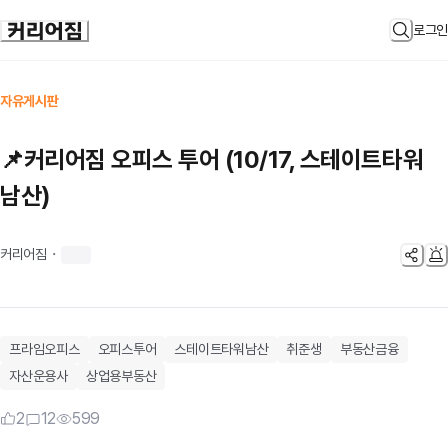
로그인
자유게시판
📌커리어짐 오피스 투어 (10/17, 스테이트타워
남산)
커리어짐
・
프라임오피스
오피스투어
스테이트타워남산
취준생
부동산금융
자산운용사
상업용부동산
2
12
599