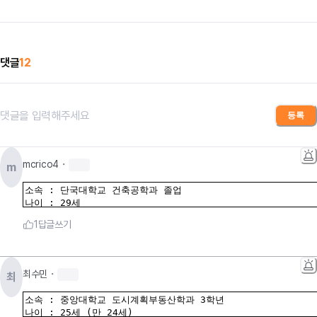
댓글
12
댓글을 입력해주세요
등록
mcrico4
・
m
1
답글쓰기
최수민
・
최