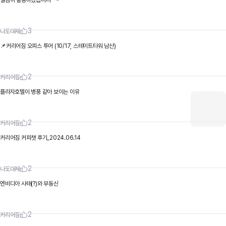
열심히 활동하겠습니다^^~
3
나도대체
📌커리어짐 오피스 투어 (10/17, 스테이트타워 남산)
2
커리어짐
플라자호텔이 병풍 같아 보이는 이유
2
커리어짐
커리어짐 커피챗 후기_2024.06.14
2
나도대체
엔비디아 사태(?)와 부동산
2
커리어짐